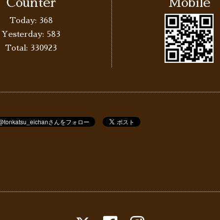
Counter
Mobile
Today:
368
Yesterday:
583
Total:
330923