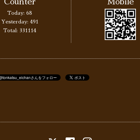
Counter
Mobile
Today:
68
Yesterday:
491
Total:
331114